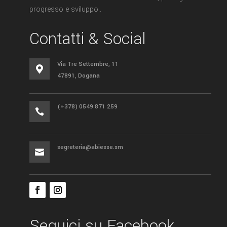
progresso e sviluppo..
Contatti & Social
Via Tre Settembre, 11

47891, Dogana
(+378) 0549 871 259

segreteria@abiesse.sm

Seguici su Facebook