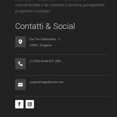
concorrenziale e far crescere il sistema, perseguendo
progresso e sviluppo..
Contatti & Social
Via Tre Settembre, 11

47891, Dogana
(+378) 0549 871 259

segreteria@abiesse.sm
